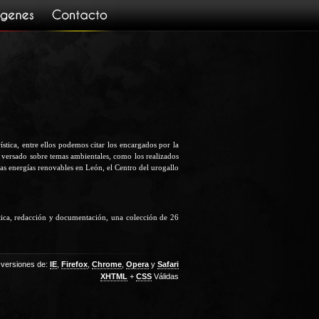
stica, entre ellos podemos citar los encargados por la
 versado sobre temas ambientales, como los realizados
as energías renovables en León, el Centro del urogallo
ática, redacción y documentación, una colección de 26
 versiones de:
IE
,
Firefox
,
Chrome
,
Opera
y
Safari
XHTML
+
CSS
Válidas